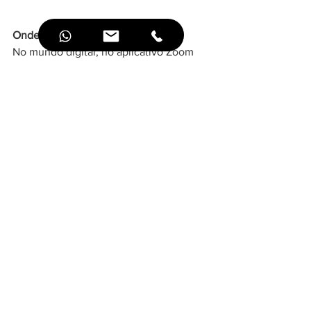
Onde?
No mundo digital, no aplicativo Zoom 
ou Jitsi
Número de participantes e valor
Pequeno grupo de 4 até 6 pessoas no 
máximo, para facilitar as interações sem 
consumir o tempo disponível. O valor é 
de 50 reais por encontro de 2h.
Possibilidade de certificado para quem 
precisar.
Interessado? Entre em contato pelo 
zapp: (21) 97478 3007