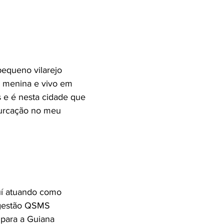
equeno vilarejo
a menina e vivo em
s e é nesta cidade que
furcação no meu
uí atuando como
e gestão QSMS
 para a Guiana