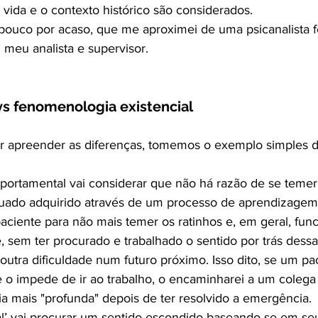
vida e o contexto histórico são considerados.
pouco por acaso, que me aproximei de uma psicanalista 
 meu analista e supervisor.
vs fenomenologia existencial​
or apreender as diferenças, tomemos o exemplo simples d
mportamental vai considerar que não há razão de se teme
do adquirido através de um processo de aprendizagem di
aciente para não mais temer os ratinhos e, em geral, func
 sem ter procurado e trabalhado o sentido por trás dessa 
outra dificuldade num futuro próximo. Isso dito, se um p
 o impede de ir ao trabalho, o encaminharei a um coleg
a mais "profunda" depois de ter resolvido a emergência.
nal’ vai procurar um sentido escondido baseando-se em se