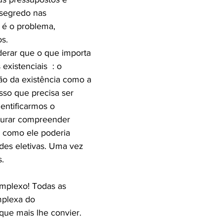
 segredo nas
 é o problema,
os.
derar que o que importa
existenciais : o
ão da existência como a
isso que precisa ser
entificarmos o
curar compreender
 como ele poderia
ades eletivas. Uma vez
s.
complexo! Todas as
mplexa do
que mais lhe convier.