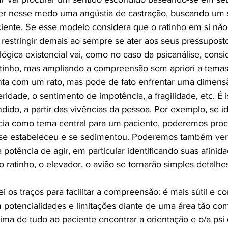
ver nesse medo uma angústia de castração, buscando um
iente. Se esse modelo considera que o ratinho em si não
estringir demais ao sempre se ater aos seus pressupost
gica existencial vai, como no caso da psicanálise, consi
atinho, mas ampliando a compreensão sem apriori a temas 
nta com um rato, mas pode de fato enfrentar uma dimens
eridade, o sentimento de impotência, a fragilidade, etc. É 
do, a partir das vivências da pessoa. Por exemplo, se id
cia como tema central para um paciente, poderemos pro
se estabeleceu e se sedimentou. Poderemos também ver
 potência de agir, em particular identificando suas afinid
 o ratinho, o elevador, o avião se tornarão simples detalhe
i os traços para facilitar a compreensão: é mais sútil e 
m potencialidades e limitações diante de uma área tão co
ma de tudo ao paciente encontrar a orientação e o/a psi 