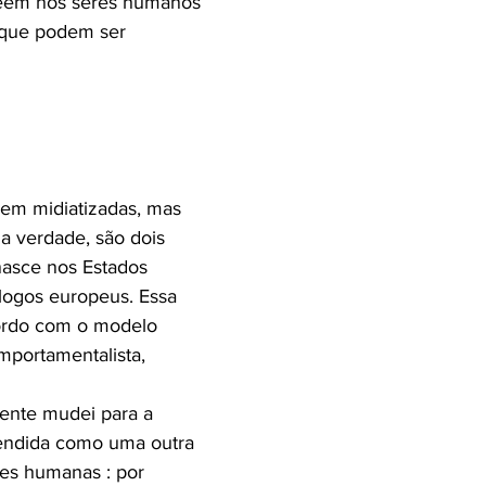
veem nos seres humanos
 que podem ser
rem midiatizadas, mas
Na verdade, são dois
nasce nos Estados
logos europeus. Essa
cordo com o modelo
mportamentalista,
mente mudei para a
ntendida como uma outra
des humanas : por