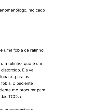
fenomenólogo, radicado
e uma fobia de ratinho,
r um ratinho, que é um
storcido. Ela vai
ionará...para os
fobia, o paciente
aciente me procurar para
a das TCCs e
us pressupostos e