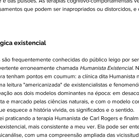
 e das pulsões. As terapias cognitivo-comportamentais 
amentos que podem ser inapropriados ou distorcidos, e
gica existencial
s são frequentemente conhecidas do público leigo por se
a vertente erroneamente chamada
Humanista Existencial
. 
ra tenham pontos em coumum: a clínica dita Humanista 
 leitura "americanizada" de existencialistas e fenomenó
 reação aos dois modelos dominantes na época: em desa
ista e marcado pelas ciências naturais, e com o modelo co
e esquece a história vivida, os significados e o sentido.
i praticando a terapia Humanista de Carl Rogers e final
existencial, mais consistente a meu ver. Ela pode ser e
psicanálise, com uma compreensão ampliada das vicissitu