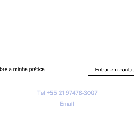
bre a minha prática
Entrar em conta
Tel +55 21 97478-3007
Email
©2020 Psicólogo Cyril Regnaud
ltório Flamengo: Rua Dois de Dezembro 38, sala 1008 - Rio de J