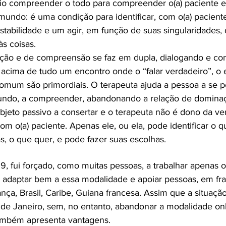
o compreender o todo para compreender o(a) paciente e a
mundo: é uma condição para identificar, com o(a) pacien
tabilidade e um agir, em função de suas singularidades, 
às coisas.
ação e de compreensão se faz em dupla, dialogando e co
é acima de tudo um encontro onde o “falar verdadeiro”, 
omum são primordiais. O terapeuta ajuda a pessoa a se p
undo, a compreender, abandonando a relação de dominaç
bjeto passivo a consertar e o terapeuta não é dono da ver
om o(a) paciente. Apenas ele, ou ela, pode identificar o q
s, o que quer, e pode fazer suas escolhas.
 fui forçado, como muitas pessoas, a trabalhar apenas o
 adaptar bem a essa modalidade e apoiar pessoas, em fr
ança, Brasil, Caribe, Guiana francesa. Assim que a situação
de Janeiro, sem, no entanto, abandonar a modalidade onl
ambém apresenta vantagens.