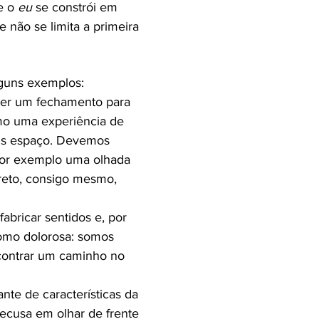
e o
eu
se constrói em
 não se limita a primeira
lguns exemplos:
ser um fechamento para
omo uma experiência de
ais espaço. Devemos
 por exemplo uma olhada
reto, consigo mesmo,
abricar sentidos e, por
como dolorosa: somos
contrar um caminho no
nte de características da
recusa em olhar de frente