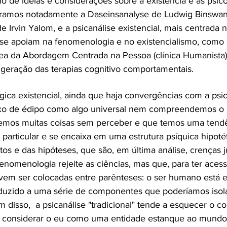
io de ideias e considerações sobre a existência e as psico
ntramos notadamente a Daseinsanalyse de Ludwig Binswa
de Irvin Yalom, e a psicanálise existencial, mais centrada n
se apoiam na fenomenologia e no existencialismo, como a
ea da Abordagem Centrada na Pessoa (clínica Humanista
 geração das terapias cognitivo comportamentais.
ca existencial, ainda que haja convergências com a psican
xo de édipo como algo universal nem compreendemos o 
zemos muitas coisas sem perceber e que temos uma tendê
 particular e se encaixa em uma estrutura psíquica hipot
s e das hipóteses, que são, em última análise, crenças jus
 fenomenologia rejeite as ciências, mas que, para ter aces
vem ser colocadas entre parênteses: o ser humano está 
duzido a uma série de componentes que poderíamos isol
m disso, a psicanálise "tradicional" tende a esquecer o co
 a considerar o eu como uma entidade estanque ao mundo