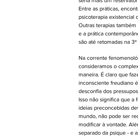
seria mais um reservatór
Entre as práticas, enco
psicoterapia existencial 
Outras terapias também 
e a prática contemporân
são até retomadas na 3ª
Na corrente fenomenológi
consideramos o comple
maneira. É claro que fa
inconsciente freudiano é
desconfia dos pressuposto
Isso não significa que a
ideias preconcebidas de
mundo, não pode ser re
modificar à vontade. Alé
separado da psique - e