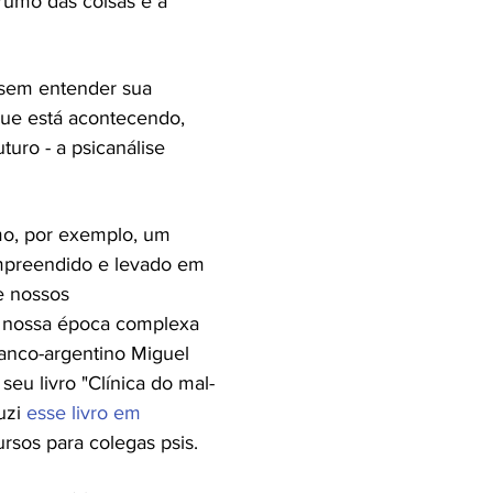
rumo das coisas e a
sem entender sua
que está acontecendo,
uro - a psicanálise
mo, por exemplo, um
compreendido e levado em
e nossos
e nossa época complexa
franco-argentino Miguel
eu livro "Clínica do mal-
uzi
esse livro em
rsos para colegas psis.