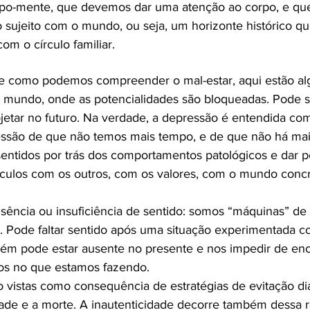
orpo-mente, que devemos dar uma atenção ao corpo, e qu
 sujeito com o mundo, ou seja, um horizonte histórico que
com o círculo familiar.
de como podemos compreender o mal-estar, aqui estão a
o mundo, onde as potencialidades são bloqueadas. Pode 
rojetar no futuro. Na verdade, a depressão é entendida c
essão de que não temos mais tempo, e de que não há m
sentidos por trás dos comportamentos patológicos e dar
ínculos com os outros, com os valores, com o mundo conc
ência ou insuficiência de sentido: somos “máquinas” de f
 Pode faltar sentido após uma situação experimentada 
ém pode estar ausente no presente e nos impedir de en
os no que estamos fazendo.
vistas como consequência de estratégias de evitação dia
dade e a morte. A inautenticidade decorre também dessa 