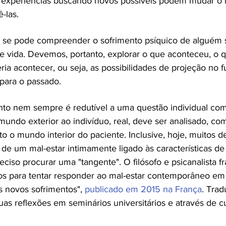
 experiências buscando novos possíveis podem mudar o 
-las.
se pode compreender o sofrimento psíquico de alguém 
de vida. Devemos, portanto, explorar o que aconteceu, o 
 acontecer, ou seja, as possibilidades de projeção no fut
 para o passado.
nto nem sempre é redutível a uma questão individual co
O mundo exterior ao indivíduo, real, deve ser analisado, 
o o mundo interior do paciente. Inclusive, hoje, muitos d
e um mal-estar intimamente ligado às características d
eciso procurar uma "tangente". O filósofo e psicanalista 
s para tentar responder ao mal-estar contemporâneo em s
os novos sofrimentos",
publicado em 2015 na França
. Trad
as reflexões em seminários universitários e através de cu