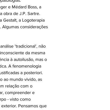
patologias.
nger e Médard Boss, a
a obra de J.P. Sartre.
 Gestalt, a Logoterapia
). Algumas considerações
álise 'tradicional', não
inconsciente da mesma
ncia à autoilusão, mas o
ética. A fenomenologia
tificadas a posteriori.
so ao mundo vivido, as
em relação com o
ar, compreender e
rpo - visto como
 exterior. Pensamos que