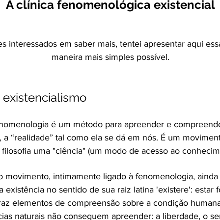
A clínica fenomenológica existencial
s interessados em saber mais, tentei apresentar aqui essa
maneira mais simples possível.​
existencialismo
fenomenologia é um método para apreender e compreende
a, a “realidade” tal como ela se dá em nós. É um moviment
 filosofia uma "ciência" (um modo de acesso ao conhecime
ro movimento, intimamente ligado à fenomenologia, ain
xistência no sentido de sua raiz latina 'existere': estar 
traz elementos de compreensão sobre a condição humana
cias naturais não conseguem apreender: a liberdade, o sent