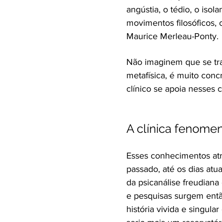
angústia, o tédio, o iso
movimentos filosóficos,
Maurice Merleau-Ponty.
Não imaginem que se tra
metafísica, é muito conc
clínico se apoia nesses 
A clínica fenomen
Esses conhecimentos atr
passado, até os dias at
da psicanálise freudiana
e pesquisas surgem ent
história vivida e singula