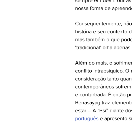
sempre em devir: outras
nossa forma de apreendê
Consequentemente, não 
história e seu contexto 
mas também o que poderia
'tradicional' olha apenas
Além do mais, o sofrime
conflito intrapsíquico. 
consideração tanto quant
contemporâneos sofrem d
e conturbada. É então pr
Benasayag traz elemento
estar – A "Psi” diante d
português
e apresento su